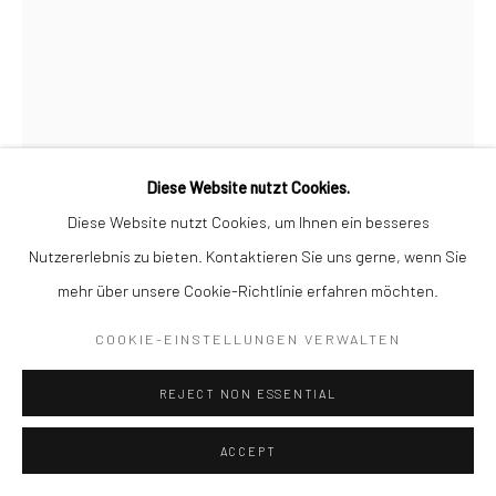
Diese Website nutzt Cookies.
Diese Website nutzt Cookies, um Ihnen ein besseres
Nutzererlebnis zu bieten. Kontaktieren Sie uns gerne, wenn Sie
MAN RAY
mehr über unsere Cookie-Richtlinie erfahren möchten.
AMERICAN,
17.08.1890-18.11.1976
COOKIE-EINSTELLUNGEN VERWALTEN
LA MONTAGNA DI CRISTALLO
,
1970
REJECT NON ESSENTIAL
Lithographie en couleur sur vélin
64 x 40 cm (69,5 x 49,5 cm).
ACCEPT
ENQUIRE